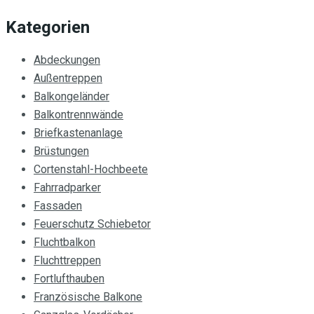
Kategorien
Abdeckungen
Außentreppen
Balkongeländer
Balkontrennwände
Briefkastenanlage
Brüstungen
Cortenstahl-Hochbeete
Fahrradparker
Fassaden
Feuerschutz Schiebetor
Fluchtbalkon
Fluchttreppen
Fortlufthauben
Französische Balkone