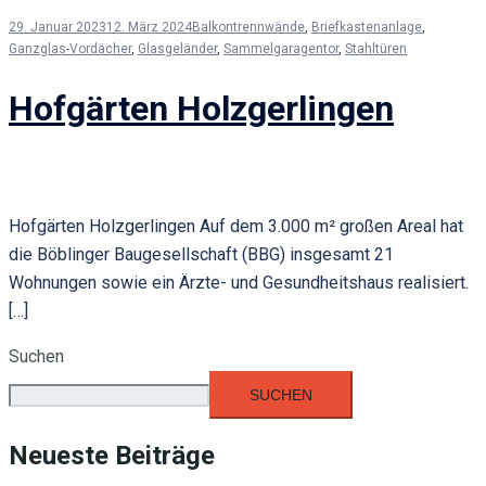
29. Januar 2023
12. März 2024
Balkontrennwände
,
Briefkastenanlage
,
Ganzglas-Vordächer
,
Glasgeländer
,
Sammelgaragentor
,
Stahltüren
Hofgärten Holzgerlingen
Hofgärten Holzgerlingen Auf dem 3.000 m² großen Areal hat
die Böblinger Baugesellschaft (BBG) insgesamt 21
Wohnungen sowie ein Ärzte- und Gesundheitshaus realisiert.
[…]
Suchen
SUCHEN
Neueste Beiträge